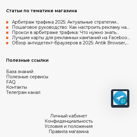
Статьи по тематике магазина
Арбитраж трафика 2025: Актуальные стратегии
работы с рекламными аккаунтами Facebook и Google
Пошаговое руководство: Как настроить рекламу на
Facebook с использованием аккаунтов и прокси
Прокси в арбитраже трафика: Что нужно знать
новичкам в 2025 году
Лучшие карты для рекламных кампаний на Facebook
в 2025 году
Обзор антидетект-браузеров в 2025: Antik Browser,
AdsPower, Octo Browser, Vision
Полезные ссылки
База знаний
Полезные сервисы
FAQ
Контакты
Телеграм канал
Личный кабинет
Конфиденциальность
Условия и положения
Правила магазина