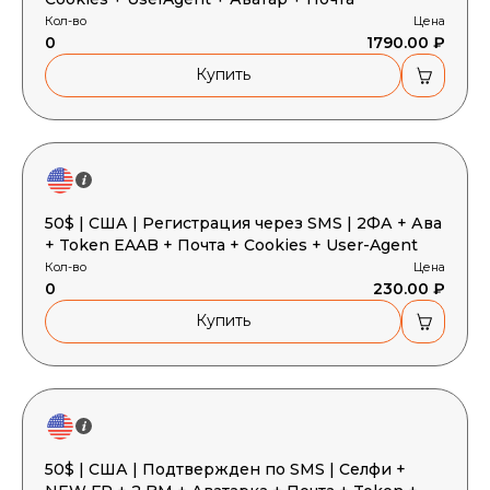
Кол-во
Цена
0
1790.00 ₽
Купить
50$ | США | Регистрация через SMS | 2ФА + Ава
+ Token EAAB + Почта + Cookies + User-Agent
Кол-во
Цена
0
230.00 ₽
Купить
50$ | США | Подтвержден по SMS | Селфи +