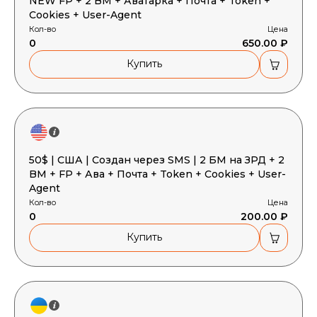
NEW FP + 2 BM + Аватарка + Почта + Token +
Cookies + User-Agent
Кол-во
Цена
0
650.00 ₽
Купить
50$ | США | Создан через SMS | 2 БМ на ЗРД + 2
BM + FP + Ава + Почта + Token + Cookies + User-
Agent
Кол-во
Цена
0
200.00 ₽
Купить