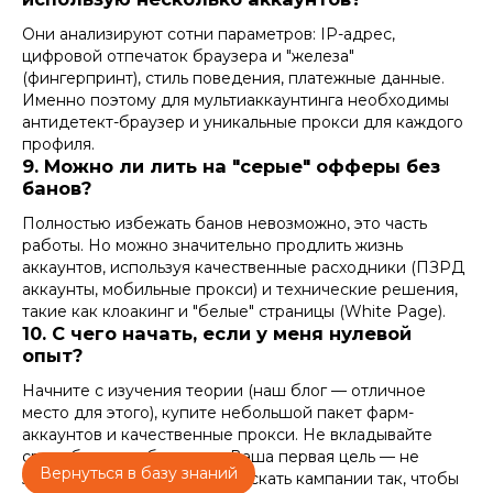
Они анализируют сотни параметров: IP-адрес,
цифровой отпечаток браузера и "железа"
(фингерпринт), стиль поведения, платежные данные.
Именно поэтому для мультиаккаунтинга необходимы
антидетект-браузер и уникальные прокси для каждого
профиля.
9. Можно ли лить на "серые" офферы без
банов?
Полностью избежать банов невозможно, это часть
работы. Но можно значительно продлить жизнь
аккаунтов, используя качественные расходники (ПЗРД
аккаунты, мобильные прокси) и технические решения,
такие как клоакинг и "белые" страницы (White Page).
10. С чего начать, если у меня нулевой
опыт?
Начните с изучения теории (наш блог — отличное
место для этого), купите небольшой пакет
фарм-
аккаунтов
и качественные прокси. Не вкладывайте
сразу большие бюджеты. Ваша первая цель — не
Вернуться в базу знаний
заработать, а научиться запускать кампании так, чтобы