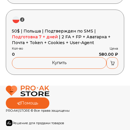
50$ | Польша | Подтвержден по SMS |
Подготовка 7 + дней
| 2 FA + FP + Аватарка +
Почта + Token + Cookies + User-Agent
Кол-во
Цена
0
580.00 ₽
Купить
Помощь
PRO•AK|STORE © Все права защищены
Решение для продажи товаров