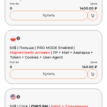
Кол-во
Цена
0
1400.00 ₽
Купить
50$ | Польша | PRO MODE Enabled |
Маркетплейс активен
| FP + Mail + Аватарка +
Token + Cookies + User-Agent
Кол-во
Цена
0
140.00 ₽
Купить
50$ | США |
ПЗРД БМ
|
КИНГ + 7 рекламных