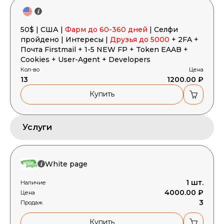
50$ | США |
Фарм до 60-360 дней
| Селфи
пройдено | Интересы |
Друзья до 5000
+ 2FA +
Почта Firstmail + 1-5 NEW FP + Token EAAB +
Cookies + User-Agent + Developers
Кол-во
Цена
13
1200.00 ₽
Купить
Услуги
White page
1 шт.
Наличие
4000.00 ₽
Цена
3
Продаж
Купить