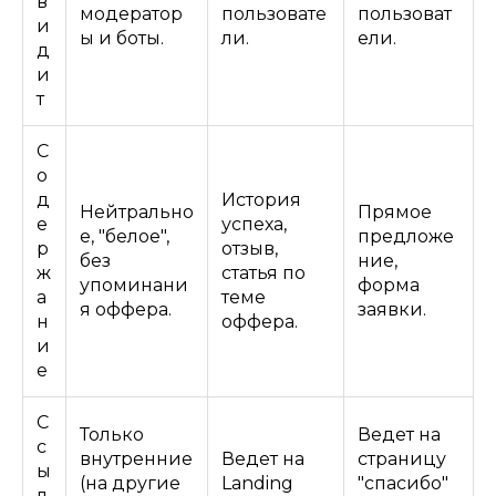
в
модератор
пользовате
пользоват
и
ы и боты.
ли.
ели.
д
и
т
С
о
д
История
Нейтрально
Прямое
е
успеха,
е, "белое",
предложе
р
отзыв,
без
ние,
ж
статья по
упоминани
форма
а
теме
я оффера.
заявки.
н
оффера.
и
е
С
Только
Ведет на
с
внутренние
Ведет на
страницу
ы
(на другие
Landing
"спасибо"
л