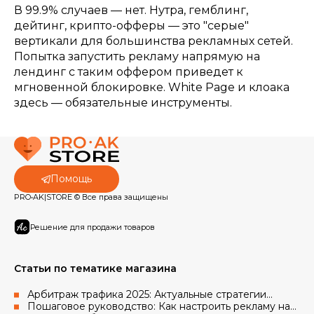
В 99.9% случаев — нет. Нутра, гемблинг,
дейтинг, крипто-офферы — это "серые"
вертикали для большинства рекламных сетей.
Попытка запустить рекламу напрямую на
лендинг с таким оффером приведет к
мгновенной блокировке. White Page и клоака
здесь — обязательные инструменты.
Помощь
PRO•AK|STORE © Все права защищены
Решение для продажи товаров
Статьи по тематике магазина
Арбитраж трафика 2025: Актуальные стратегии
работы с рекламными аккаунтами Facebook и Google
Пошаговое руководство: Как настроить рекламу на