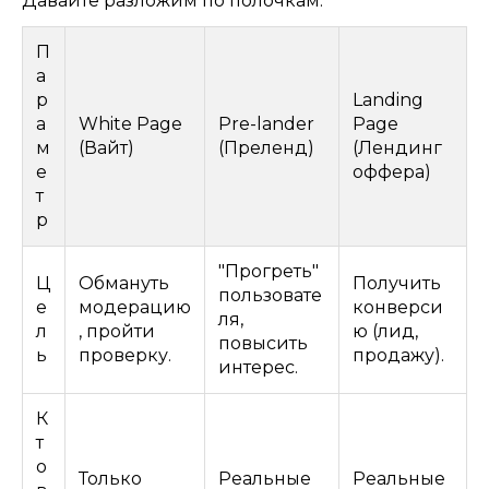
Давайте разложим по полочкам.
П
а
р
Landing
а
White Page
Pre-lander
Page
м
(Вайт)
(Преленд)
(Лендинг
е
оффера)
т
р
"Прогреть"
Ц
Обмануть
Получить
пользовате
е
модерацию
конверси
ля,
л
, пройти
ю (лид,
повысить
ь
проверку.
продажу).
интерес.
К
т
о
Только
Реальные
Реальные