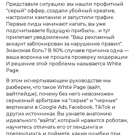
Представьте ситуацию: вы нашли профитный
"серый" оффер, создали убойный креатив,
настроили кампанию и запустили трафик.
Первые лиды начинают капать, вы уже
подсчитываете будущую прибыль... и тут
прилетает уведомление: "Ваш рекламный
аккаунт заблокирован за нарушение правил".
Знакомая боль? В 90% случаев причина одна —
ваша воронка не прошла проверку модерации.
И решение этой проблемы называется White
Page.
В этом исчерпывающем руководстве мы
разберем, что такое White Page (вайт,
вайтпейдж), почему без него невозможен
серьезный арбитраж на "серые" и "черные"
вертикали в Google Ads, Facebook, TikTok и
других источниках. Вы узнаете анатомию
идеального "вайта", который нравится роботам,
научитесь отличать его от лендинга и
прелендинга, и поймете, какие ошибки при