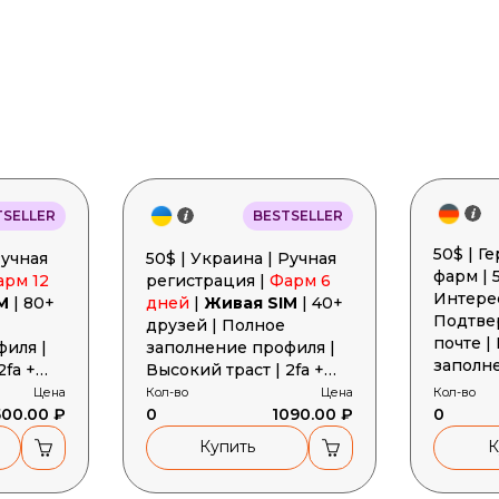
TSELLER
BESTSELLER
50$ | Г
50$ | Украина | Ручная
фарм | 
арм 12
регистрация |
Фарм 6
Интере
M
| 80+
дней
|
Живая SIM
| 40+
Подтве
друзей | Полное
почте |
иля |
заполнение профиля |
заполн
2fa +
Высокий траст | 2fa +
2FA + П
gent +
Cookies + User-Agent +
Цена
Кол-во
Цена
Кол-во
User-A
500.00 ₽
Токен
0
1090.00 ₽
0
Купить
К