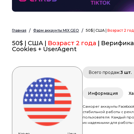
Главная
Фарм аккаунты MIX GEO
50$ | США |
Возраст 2 год
50$ | США |
Возраст 2 года
| Верифика
Cookies + UserAgent
Всего продаж:
3 шт.
Информация
Ха
Саморег аккаунты Facebo
стабильной работы с рек
пользователя. Каждый проф
их надежными для работы 
Кол-во
Цена