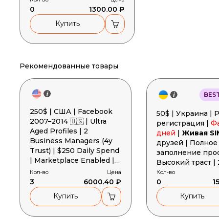
0
1300.00 ₽
Купить
Рекомендованные товары
BES
250$ | США | Facebook
50$ | Украина | Ручная
2007–2014 🇺🇸 | Ultra
регистрация |
Ф
Aged Profiles | 2
дней
|
Живая SI
Business Managers (4y
друзей | Полное
Trust) | $250 Daily Spend
заполнение проф
| Marketplace Enabled |
Высокий траст | 
2FA | Gender MIX
Cookies + User-A
Кол-во
Цена
Кол-во
3
6000.40 ₽
Токен
0
1
Купить
Купить