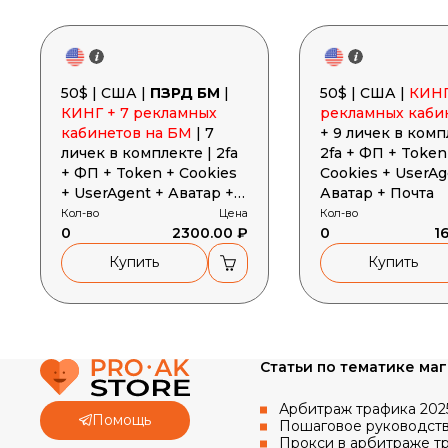
50$ | США |
ПЗРД БМ
|
50$ | США |
КИНГ
КИНГ + 7 рекламных
рекламных каби
кабинетов на БМ
| 7
+ 9 личек в комп
личек в комплекте | 2fa
2fa + ФП + Token
+ ФП + Token + Cookies
Cookies + UserAg
+ UserAgent + Аватар +
Аватар + Почта
Почта
Кол-во
Цена
Кол-во
0
2300.00 ₽
0
1
Купить
Купить
Статьи по тематике ма
Арбитраж трафика 2025
Помощь
Google
Пошаговое руководство
Прокси в арбитраже тр