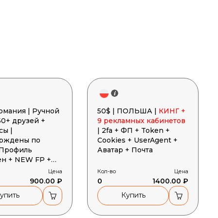
ермания | Ручной
50$ | ПОЛЬША |
КИНГ +
50+ друзей +
9 рекламных кабинетов
сы |
| 2fa + ФП + Token +
рждены по
Cookies + UserAgent +
 Профиль
Аватар + Почта
ен + NEW FP +
очта + Cookies +
Цена
Кол-во
Цена
gent
900.00 ₽
0
1400.00 ₽
упить
Купить