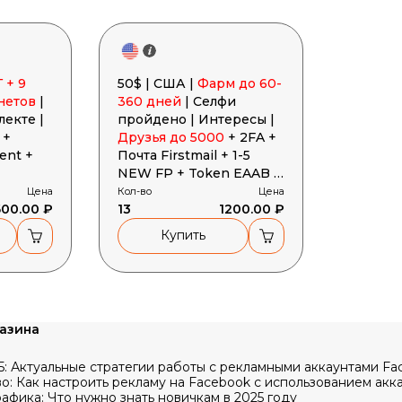
 + 9
50$ | США |
Фарм до 60-
нетов
|
360 дней
| Селфи
лекте |
пройдено | Интересы |
 +
Друзья до 5000
+ 2FA +
ent +
Почта Firstmail + 1-5
NEW FP + Token EAAB +
Cookies + User-Agent +
Цена
Кол-во
Цена
600.00 ₽
Developers
13
1200.00 ₽
Купить
газина
: Актуальные стратегии работы с рекламными аккаунтами Fa
: Как настроить рекламу на Facebook с использованием акк
афика: Что нужно знать новичкам в 2025 году