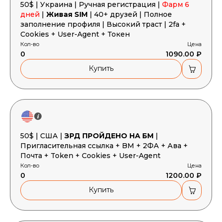
50$ | Украина | Ручная регистрация |
Фарм 6
дней
|
Живая SIM
| 40+ друзей | Полное
заполнение профиля | Высокий траст | 2fa +
Cookies + User-Agent + Токен
Кол-во
Цена
0
1090.00 ₽
Купить
50$ | США |
ЗРД ПРОЙДЕНО НА БМ
|
Пригласительная ссылка + BM + 2ФА + Ава +
Почта + Token + Cookies + User-Agent
Кол-во
Цена
0
1200.00 ₽
Купить
Корзина пустая