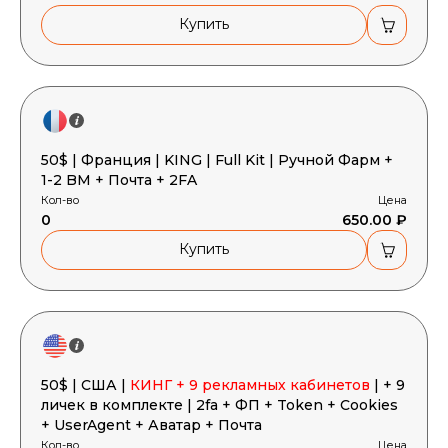
Купить
50$ | Франция | KING | Full Kit | Ручной Фарм +
1-2 BM + Почта + 2FA
Кол-во
Цена
0
650.00 ₽
Купить
50$ | США |
КИНГ + 9 рекламных кабинетов
| + 9
личек в комплекте | 2fa + ФП + Token + Cookies
+ UserAgent + Аватар + Почта
Кол-во
Цена