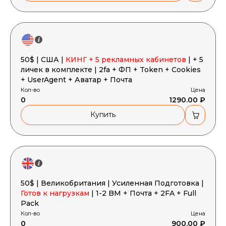
50$ | США |
КИНГ + 5 рекламных кабинетов
| + 5
личек в комплекте | 2fa + ФП + Token + Cookies
+ UserAgent + Аватар + Почта
Кол-во
Цена
0
1290.00 ₽
Купить
50$ | Великобритания | Усиленная Подготовка |
Готов к нагрузкам
| 1-2 BM + Почта + 2FA + Full
Pack
Кол-во
Цена
0
900.00 ₽