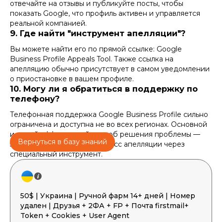
отвечайте на отзывы и публикуйте посты, чтобы
показать Google, что профиль активен и управляется
реальной компанией.
9. Где найти "инструмент апелляции"?
Вы можете найти его по прямой ссылке:
Google
Business Profile Appeals Tool
. Также ссылка на
апелляцию обычно присутствует в самом уведомлении
о приостановке в вашем профиле.
10. Могу ли я обратиться в поддержку по
телефону?
Телефонная поддержка Google Business Profile сильно
ограничена и доступна не во всех регионах. Основной
и самый эффективный способ решения проблемы —
Вернуться в базу знаний
это формализованный процесс апелляции через
специальный инструмент.
50$ | Украина | Ручной фарм 14+ дней | Номер
удален | Друзья + 2ФА + FP + Почта firstmail+
Token + Cookies + User Agent