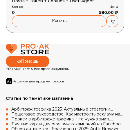
Почта + Token + Cookies + User-Agent
Кол-во
Цена
0
580.00 ₽
Купить
Помощь
PRO•AK|STORE © Все права защищены
Решение для продажи товаров
Статьи по тематике магазина
Арбитраж трафика 2025: Актуальные стратегии
работы с рекламными аккаунтами Facebook и Google
Пошаговое руководство: Как настроить рекламу на
Facebook с использованием аккаунтов и прокси
Прокси в арбитраже трафика: Что нужно знать
новичкам в 2025 году
Лучшие карты для рекламных кампаний на Facebook
в 2025 году
Обзор антидетект-браузеров в 2025: Antik Browser,