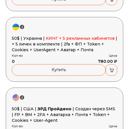
50$ | Украина |
КИНГ + 5 рекламных кабинетов
|
+ 5 личек в комплекте | 2fa + ФП + Token +
Cookies + UserAgent + Аватар + Почта
Кол-во
Цена
0
780.00 ₽
Купить
50$ | США |
ЗРД Пройдено
| Создан через SMS
| FP + BM + 2FA + Аватарка + Почта + Token +
Cookies + User-Agent
Кол-во
Цена