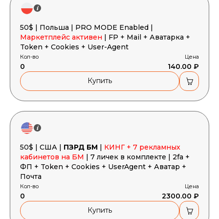
50$ | Польша | PRO MODE Enabled |
Маркетплейс активен
| FP + Mail + Аватарка +
Token + Cookies + User-Agent
Кол-во
Цена
0
140.00 ₽
Купить
50$ | США |
ПЗРД БМ
|
КИНГ + 7 рекламных
кабинетов на БМ
| 7 личек в комплекте | 2fa +
ФП + Token + Cookies + UserAgent + Аватар +
Почта
Кол-во
Цена
0
2300.00 ₽
Купить