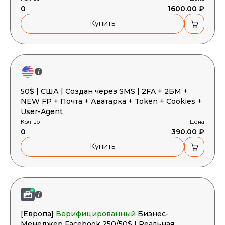
0
1600.00 ₽
Купить
50$ | США | Создан через SMS | 2FA + 2БМ +
NEW FP + Почта + Аватарка + Token + Cookies +
User-Agent
Кол-во
Цена
0
390.00 ₽
Купить
[Европа]
Верифицированный
Бизнес-
Менеджер Facebook 250/50$ | Реальная