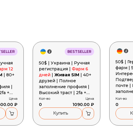
TSELLER
BESTSELLER
50$ | Г
50$ | Украина | Ручная
фарм | 
арм 12
регистрация |
Фарм 6
Интере
M
| 80+
дней
|
Живая SIM
| 40+
Подтве
друзей | Полное
почте |
иля |
заполнение профиля |
заполн
2fa +
Высокий траст | 2fa +
2FA + П
gent +
Cookies + User-Agent +
Цена
Кол-во
Цена
Кол-во
User-A
500.00 ₽
Токен
0
1090.00 ₽
0
Купить
К