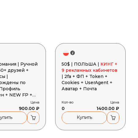
ермания | Ручной
50$ | ПОЛЬША |
КИНГ +
50+ друзей +
9 рекламных кабинетов
сы |
| 2fa + ФП + Token +
рждены по
Cookies + UserAgent +
 Профиль
Аватар + Почта
ен + NEW FP +
очта + Cookies +
Цена
Кол-во
Цена
gent
900.00 ₽
0
1400.00 ₽
упить
Купить