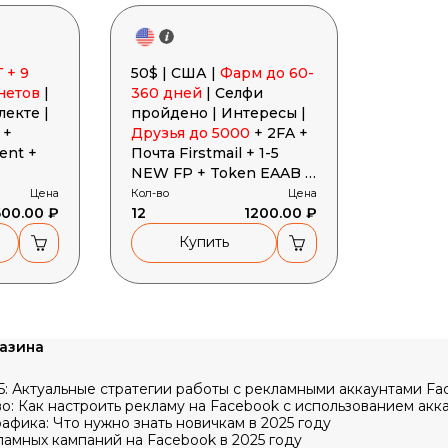
 + 9
50$ | США |
Фарм до 60-
нетов
|
360 дней
| Селфи
лекте |
пройдено | Интересы |
 +
Друзья до 5000
+ 2FA +
ent +
Почта Firstmail + 1-5
NEW FP + Token EAAB +
Cookies + User-Agent +
Цена
Кол-во
Цена
600.00 ₽
Developers
12
1200.00 ₽
Купить
газина
: Актуальные стратегии работы с рекламными аккаунтами Fa
: Как настроить рекламу на Facebook с использованием акк
афика: Что нужно знать новичкам в 2025 году
амных кампаний на Facebook в 2025 году