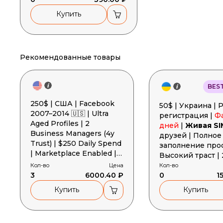
Купить
Рекомендованные товары
BES
250$ | США | Facebook
50$ | Украина | Ручная
2007–2014 🇺🇸 | Ultra
регистрация |
Ф
Aged Profiles | 2
дней
|
Живая SI
Business Managers (4y
друзей | Полное
Trust) | $250 Daily Spend
заполнение проф
| Marketplace Enabled |
Высокий траст | 
2FA | Gender MIX
Cookies + User-A
Кол-во
Цена
Кол-во
3
6000.40 ₽
Токен
0
1
Купить
Купить