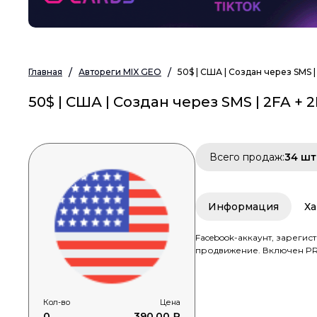
Главная
Автореги MIX GEO
50$ | США | Создан через SMS |
50$ | США | Создан через SMS | 2FA + 
Всего продаж:
34 шт
Информация
Ха
Facebook-аккаунт, зареги
продвижение. Включен P
Кол-во
Цена
0
390.00 ₽