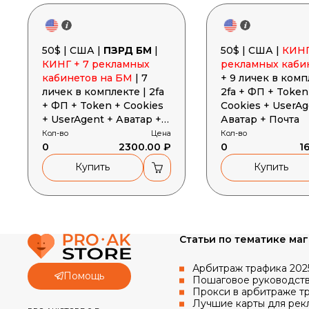
50$ | США |
ПЗРД БМ
|
50$ | США |
КИНГ
КИНГ + 7 рекламных
рекламных каби
кабинетов на БМ
| 7
+ 9 личек в комп
личек в комплекте | 2fa
2fa + ФП + Token
+ ФП + Token + Cookies
Cookies + UserAg
+ UserAgent + Аватар +
Аватар + Почта
Почта
Кол-во
Цена
Кол-во
0
2300.00 ₽
0
1
Купить
Купить
Статьи по тематике ма
Арбитраж трафика 2025
Помощь
Google
Пошаговое руководство
Прокси в арбитраже тр
Лучшие карты для рекл