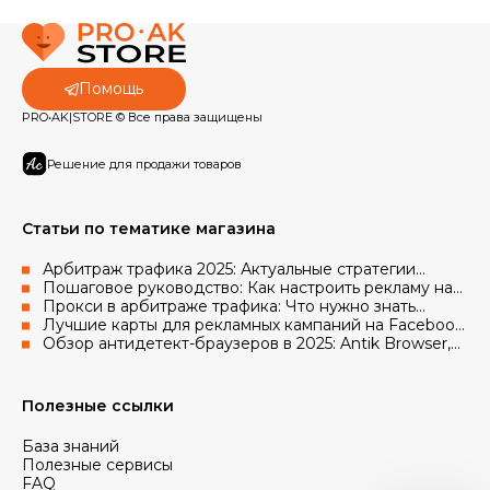
Помощь
PRO•AK|STORE © Все права защищены
Решение для продажи товаров
Статьи по тематике магазина
Арбитраж трафика 2025: Актуальные стратегии
работы с рекламными аккаунтами Facebook и Google
Пошаговое руководство: Как настроить рекламу на
Facebook с использованием аккаунтов и прокси
Прокси в арбитраже трафика: Что нужно знать
новичкам в 2025 году
Лучшие карты для рекламных кампаний на Facebook
в 2025 году
Обзор антидетект-браузеров в 2025: Antik Browser,
AdsPower, Octo Browser, Vision
Полезные ссылки
База знаний
Полезные сервисы
FAQ