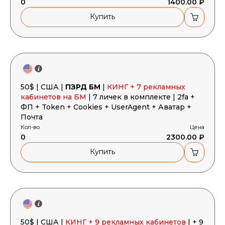
0
1400.00 ₽
Купить
50$ | США |
ПЗРД БМ
|
КИНГ + 7 рекламных
кабинетов на БМ
| 7 личек в комплекте | 2fa +
ФП + Token + Cookies + UserAgent + Аватар +
Почта
Кол-во
Цена
0
2300.00 ₽
Купить
50$ | США |
КИНГ + 9 рекламных кабинетов
| + 9