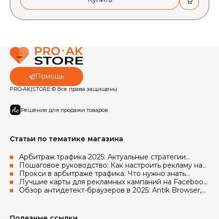
Помощь
PRO•AK|STORE © Все права защищены
Решение для продажи товаров
Статьи по тематике магазина
Арбитраж трафика 2025: Актуальные стратегии
работы с рекламными аккаунтами Facebook и Google
Пошаговое руководство: Как настроить рекламу на
Facebook с использованием аккаунтов и прокси
Прокси в арбитраже трафика: Что нужно знать
новичкам в 2025 году
Лучшие карты для рекламных кампаний на Facebook
в 2025 году
Обзор антидетект-браузеров в 2025: Antik Browser,
AdsPower, Octo Browser, Vision
Полезные ссылки