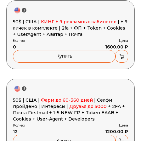
50$ | США |
КИНГ + 9 рекламных кабинетов
| + 9
личек в комплекте | 2fa + ФП + Token + Cookies
+ UserAgent + Аватар + Почта
Кол-во
Цена
0
1600.00 ₽
Купить
50$ | США |
Фарм до 60-360 дней
| Селфи
пройдено | Интересы |
Друзья до 5000
+ 2FA +
Почта Firstmail + 1-5 NEW FP + Token EAAB +
Cookies + User-Agent + Developers
Кол-во
Цена
12
1200.00 ₽
Купить