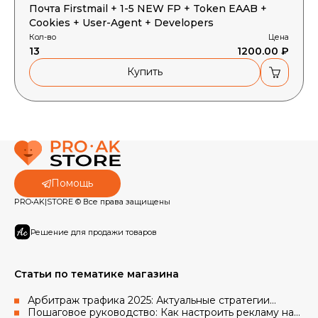
Почта Firstmail + 1-5 NEW FP + Token EAAB +
Cookies + User-Agent + Developers
Кол-во
Цена
13
1200.00 ₽
Купить
Помощь
PRO•AK|STORE © Все права защищены
Решение для продажи товаров
Статьи по тематике магазина
Арбитраж трафика 2025: Актуальные стратегии
работы с рекламными аккаунтами Facebook и Google
Пошаговое руководство: Как настроить рекламу на