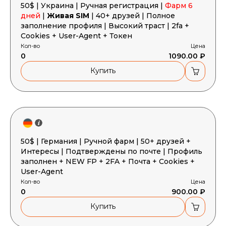
50$ | Украина | Ручная регистрация |
Фарм 6
Корзина пустая
дней
|
Живая SIM
| 40+ друзей | Полное
заполнение профиля | Высокий траст | 2fa +
Cookies + User-Agent + Токен
Кол-во
Цена
0
1090.00 ₽
Купить
50$ | Германия | Ручной фарм | 50+ друзей +
Интересы | Подтверждены по почте | Профиль
заполнен + NEW FP + 2FA + Почта + Cookies +
User-Agent
Кол-во
Цена
0
900.00 ₽
Купить