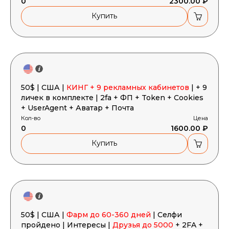
0
2300.00 ₽
Купить
50$ | США |
КИНГ + 9 рекламных кабинетов
| + 9
личек в комплекте | 2fa + ФП + Token + Cookies
+ UserAgent + Аватар + Почта
Кол-во
Цена
0
1600.00 ₽
Купить
50$ | США |
Фарм до 60-360 дней
| Селфи
пройдено | Интересы |
Друзья до 5000
+ 2FA +